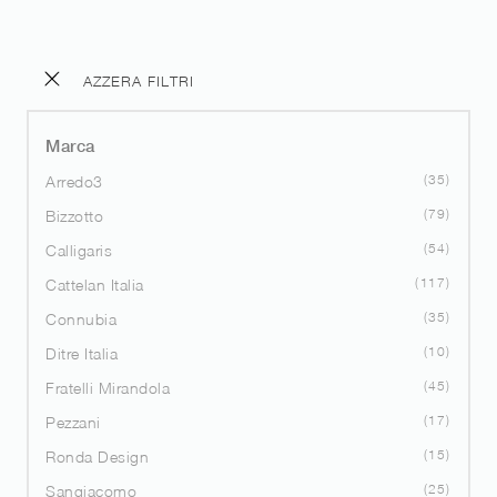
AZZERA FILTRI
Marca
35
Arredo3
79
Bizzotto
54
Calligaris
117
Cattelan Italia
35
Connubia
10
Ditre Italia
45
Fratelli Mirandola
17
Pezzani
15
Ronda Design
25
Sangiacomo