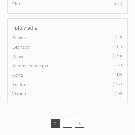
274
Fissi
I più visti a :
193
Brescia
184
Legnago
185
Soave
177
Sommacampagna
196
Sona
167
Trento
194
Verona
1
2
3