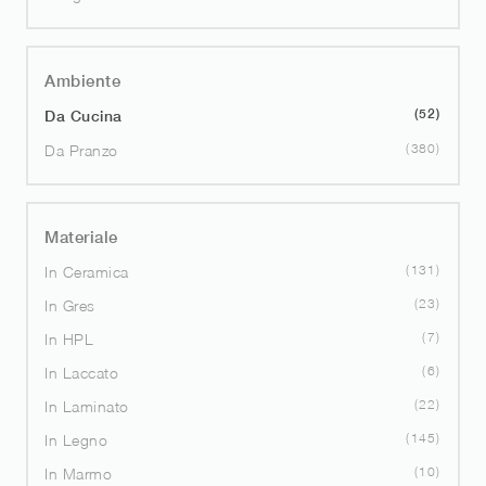
Ambiente
52
Da Cucina
380
Da Pranzo
Materiale
131
In Ceramica
23
In Gres
7
In HPL
6
In Laccato
22
In Laminato
145
In Legno
10
In Marmo