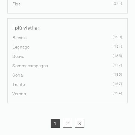
274
Fissi
I più visti a :
193
Brescia
184
Legnago
185
Soave
177
Sommacampagna
196
Sona
167
Trento
194
Verona
1
2
3