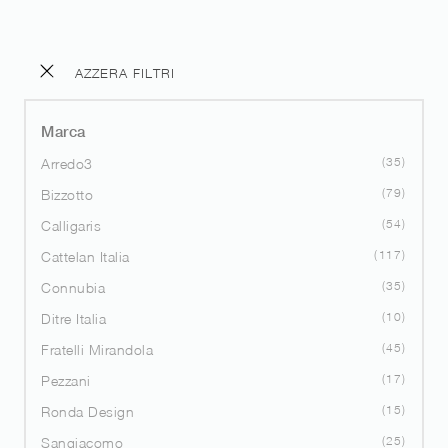
AZZERA FILTRI
Marca
35
Arredo3
79
Bizzotto
54
Calligaris
117
Cattelan Italia
35
Connubia
10
Ditre Italia
45
Fratelli Mirandola
17
Pezzani
15
Ronda Design
25
Sangiacomo