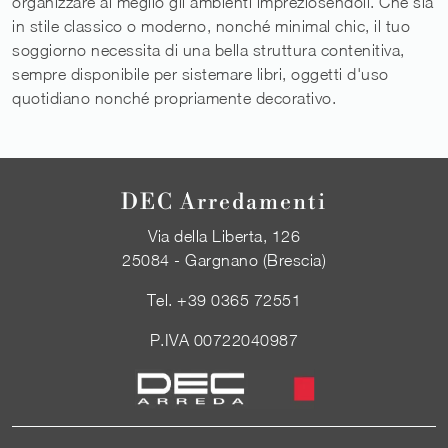
organizzare al meglio gli ambienti impreziosendoli. Che sia
in stile classico o moderno, nonché minimal chic, il tuo
soggiorno necessita di una bella struttura contenitiva,
sempre disponibile per sistemare libri, oggetti d'uso
quotidiano nonché propriamente decorativo.
DEC Arredamenti
Via della Liberta, 126
25084 - Gargnano (Brescia)
Tel.
+39 0365 72551
P.IVA 00722040987