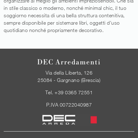
organizzare al meglio gli ambienti impreziosendoli. Che sia
in stile classico o moderno, nonché minimal chic, il tuo
soggiorno necessita di una bella struttura contenitiva,
sempre disponibile per sistemare libri, oggetti d'uso
quotidiano nonché propriamente decorativo.
DEC Arredamenti
Via della Liberta, 126
25084 - Gargnano (Brescia)
Tel.
+39 0365 72551
P.IVA 00722040987