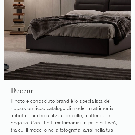
Deecor
Il noto e conosciuto brand è lo specialista del
riposo: un ricco catalogo di modelli matrimoniali
imbottiti, anche realizzati in pelle, ti attende in
negozio. Con i Letti matrimoniali in pelle di Excò,
tra cui il modello nella fotografia, avrai nella tua