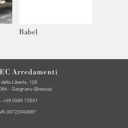
Babel
EC Arredamenti
 della Liberta, 126
084 - Gargnano (Brescia)
l.
+39 0365 72551
IVA 00722040987