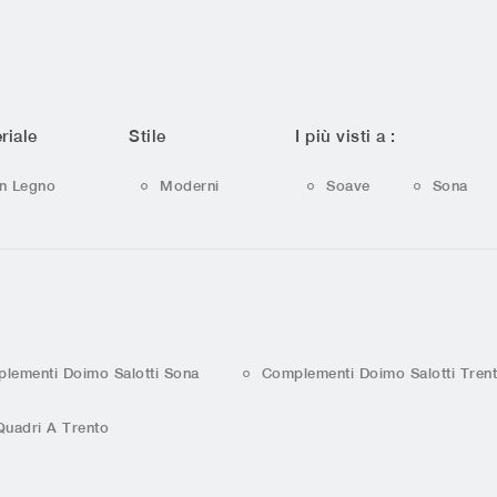
riale
Stile
I più visti a :
In Legno
Moderni
Soave
Sona
lementi Doimo Salotti Sona
Complementi Doimo Salotti Tren
Quadri A Trento