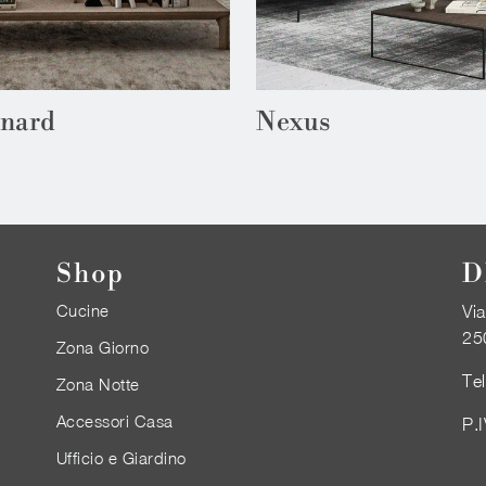
nard
Nexus
Shop
D
Cucine
Via
25
Zona Giorno
Te
Zona Notte
Accessori Casa
P.
Ufficio e Giardino