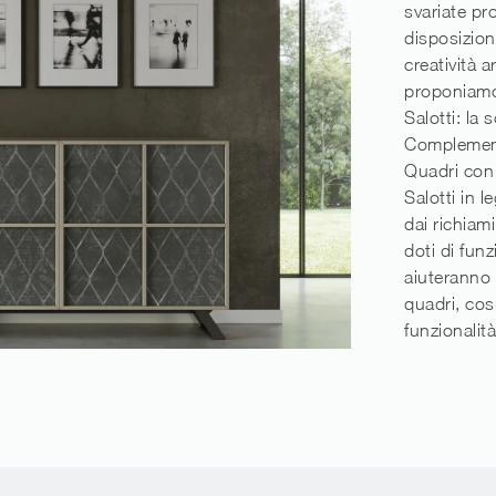
svariate pr
disposizione
creatività 
proponiamo
Salotti: la 
Complementi
Quadri con 
Salotti in l
dai richiam
doti di funzi
aiuteranno 
quadri, cos
funzionalità