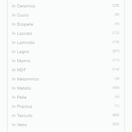
25
In Ceramica
5
In Cuoio
4
In Ecopelle
12
In Laccato
13
In Laminato
37
In Legno
11
In Marmo
14
In MDF
4
In Melaminico
40
In Metallo
4
In Pelle
1
In Plastica
63
In Tessuto
52
In Vetro