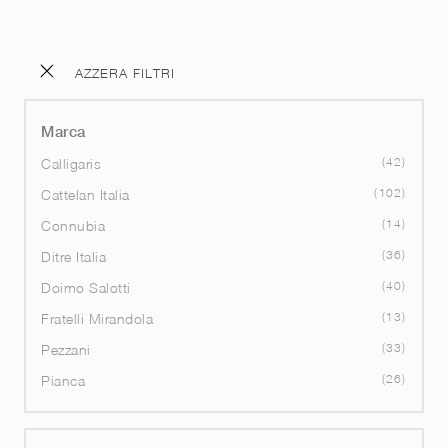
AZZERA FILTRI
Marca
42
Calligaris
102
Cattelan Italia
14
Connubia
36
Ditre Italia
40
Doimo Salotti
13
Fratelli Mirandola
33
Pezzani
26
Pianca