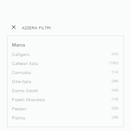
AZZERA FILTRI
Marca
42
Calligaris
102
Cattelan Italia
14
Connubia
36
Ditre Italia
40
Doimo Salotti
13
Fratelli Mirandola
33
Pezzani
26
Pianca