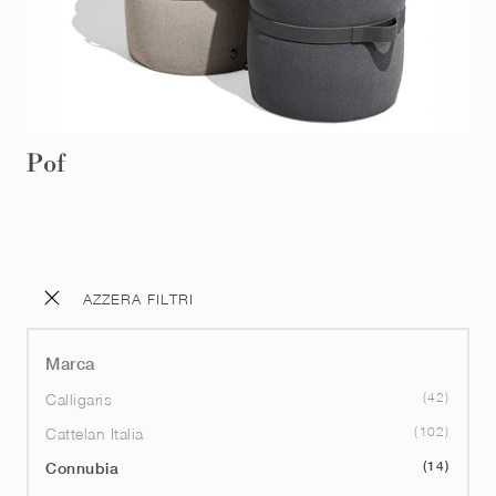
Pof
AZZERA FILTRI
Marca
42
Calligaris
102
Cattelan Italia
14
Connubia