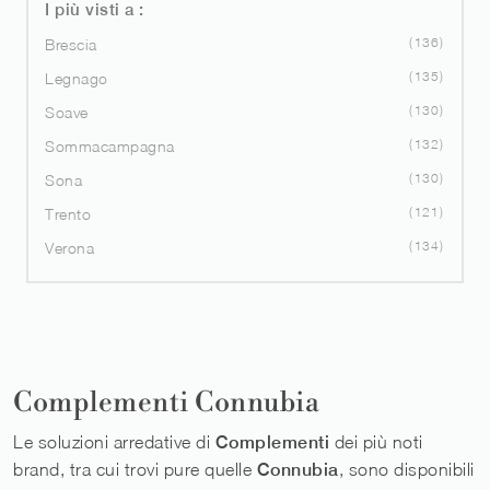
I più visti a :
136
Brescia
135
Legnago
130
Soave
132
Sommacampagna
130
Sona
121
Trento
134
Verona
Complementi Connubia
Le soluzioni arredative di
Complementi
dei più noti
brand, tra cui trovi pure quelle
Connubia
, sono disponibili