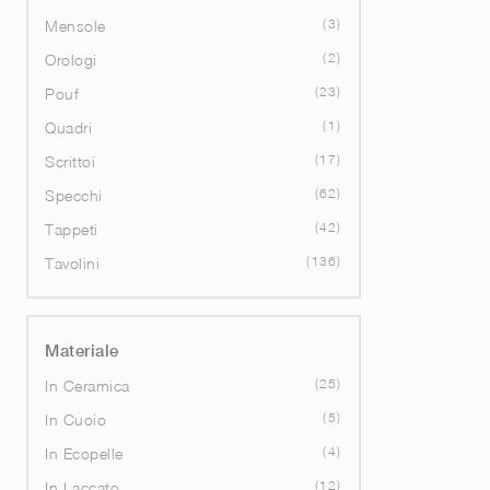
3
Mensole
2
Orologi
23
Pouf
1
Quadri
17
Scrittoi
62
Specchi
42
Tappeti
136
Tavolini
Materiale
25
In Ceramica
5
In Cuoio
4
In Ecopelle
12
In Laccato