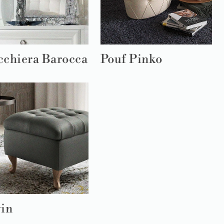
cchiera Barocca
Pouf Pinko
vin