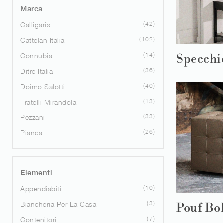
Marca
42
Calligaris
102
Cattelan Italia
14
Connubia
Specchi
36
Ditre Italia
40
Doimo Salotti
13
Fratelli Mirandola
33
Pezzani
26
Pianca
Elementi
10
Appendiabiti
3
Biancheria Per La Casa
Pouf Bo
7
Contenitori