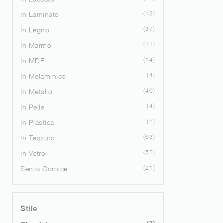
13
In Laminato
37
In Legno
11
In Marmo
14
In MDF
4
In Melaminico
40
In Metallo
4
In Pelle
1
In Plastica
63
In Tessuto
52
In Vetro
21
Senza Cornice
Stile