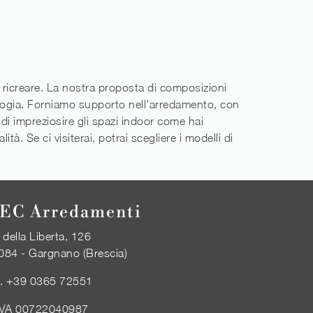
oi ricreare. La nostra proposta di composizioni
nologia. Forniamo supporto nell'arredamento, con
 di impreziosire gli spazi indoor come hai
à. Se ci visiterai, potrai scegliere i modelli di
EC Arredamenti
 della Liberta, 126
084 - Gargnano (Brescia)
l.
+39 0365 72551
IVA 00722040987