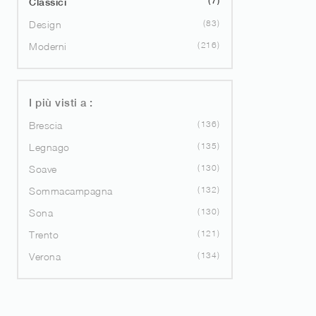
7
Classici
83
Design
216
Moderni
I più visti a :
136
Brescia
135
Legnago
130
Soave
132
Sommacampagna
130
Sona
121
Trento
134
Verona