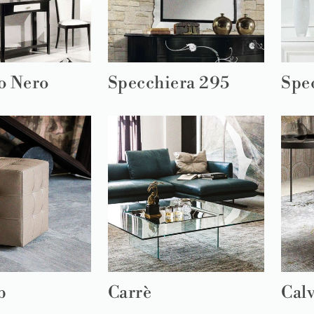
o Nero
Specchiera 295
Spe
b
Carrè
Cal