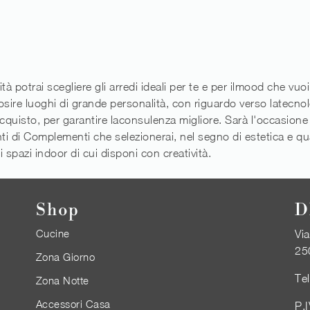
ità potrai scegliere gli arredi ideali per te e per ilmood che vu
ziosire luoghi di grande personalità, con riguardo verso latec
acquisto, per garantire laconsulenza migliore. Sarà l'occasione
 di Complementi che selezionerai, nel segno di estetica e qualit
i spazi indoor di cui disponi con creatività.
Shop
D
Cucine
Via
25
Zona Giorno
Te
Zona Notte
Accessori Casa
P.