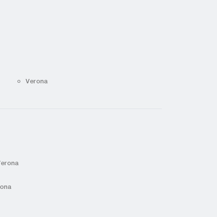
Verona
Verona
rona