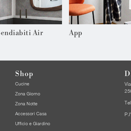
endiabiti Air
App
Shop
D
Cucine
Via
25
Zona Giorno
Te
Zona Notte
Accessori Casa
P.
Ufficio e Giardino