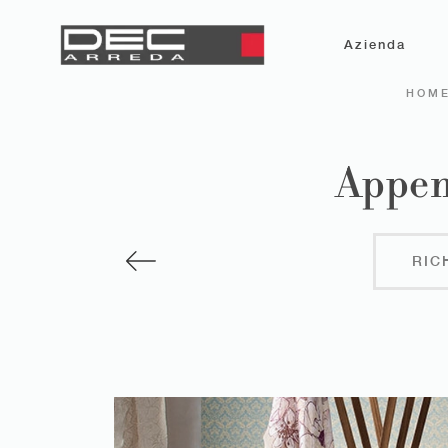
Azienda
HOM
Append
RIC