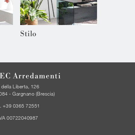
Stilo
EC Arredamenti
 della Liberta, 126
084 - Gargnano (Brescia)
l.
+39 0365 72551
IVA 00722040987