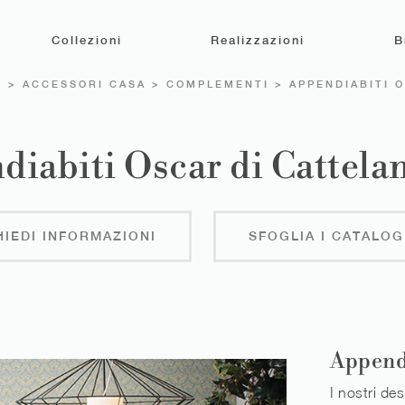
Collezioni
Realizzazioni
B
E
>
ACCESSORI CASA
>
COMPLEMENTI
>
APPENDIABITI 
iabiti Oscar di Cattelan
HIEDI INFORMAZIONI
SFOGLIA I CATALOG
Append
I nostri des