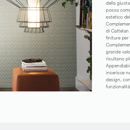
della giusta
possa comple
estetico de
Complement
di Cattelan 
finiture per
Complement
grande valo
risultano pl
Appendiabiti
inserisce ne
design, con
funzionalità