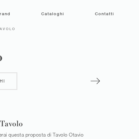
rand
Cataloghi
Contatti
TAVOLO
o
HI
 Tavolo
erai questa proposta di Tavolo Otavio