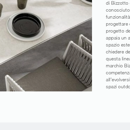
di Bizzotto 
conosciuto
funzionalità
progettare 
progetto de
appaia un a
spazio est
chiedere de
questa linea
marchio Biz
competenza
all’evolvers
spazi outdo