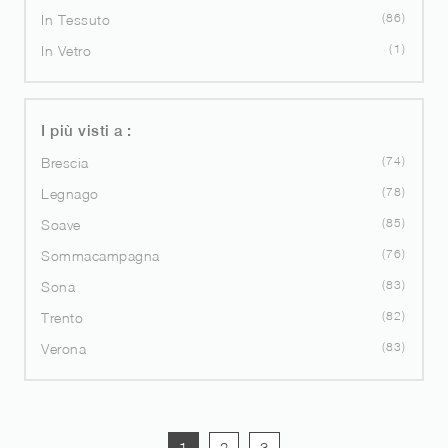
86
In Tessuto
1
In Vetro
I più visti a :
74
Brescia
78
Legnago
85
Soave
76
Sommacampagna
83
Sona
82
Trento
83
Verona
1
2
3