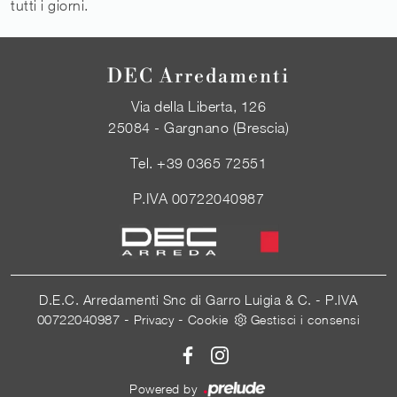
tutti i giorni.
DEC Arredamenti
Via della Liberta, 126
25084 - Gargnano (Brescia)
Tel.
+39 0365 72551
P.IVA 00722040987
D.E.C. Arredamenti Snc di Garro Luigia & C. - P.IVA
00722040987 -
-
Privacy
Cookie
Gestisci i consensi
Powered by