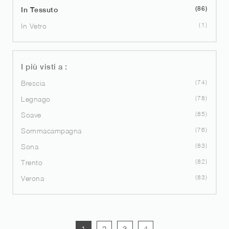
86
In Tessuto
1
In Vetro
I più visti a :
74
Brescia
78
Legnago
85
Soave
76
Sommacampagna
83
Sona
82
Trento
83
Verona
1
2
3
4