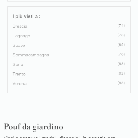
I più visti a :
74
Brescia
78
Legnago
85
Soave
76
Sommacampagna
83
Sona
82
Trento
83
Verona
Pouf da giardino
Vieni a scoprire i modelli disponibili in negozio per