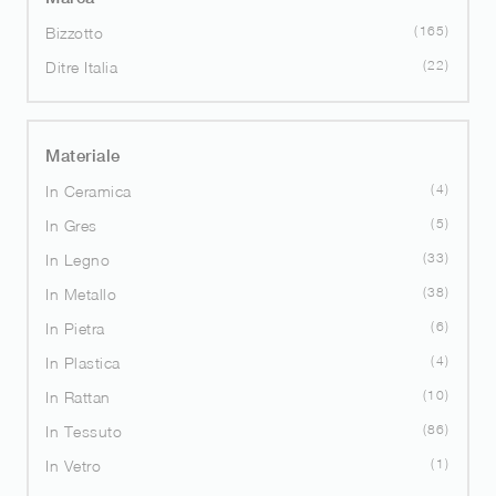
165
Bizzotto
22
Ditre Italia
Materiale
4
In Ceramica
5
In Gres
33
In Legno
38
In Metallo
6
In Pietra
4
In Plastica
10
In Rattan
86
In Tessuto
1
In Vetro