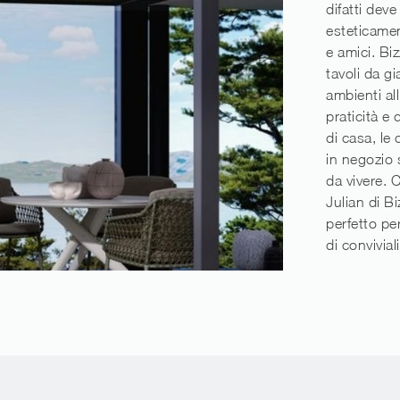
difatti deve
esteticamen
e amici. Bi
tavoli da gi
ambienti al
praticità e
di casa, le
in negozio 
da vivere. 
Julian di Bi
perfetto per
di conviviali