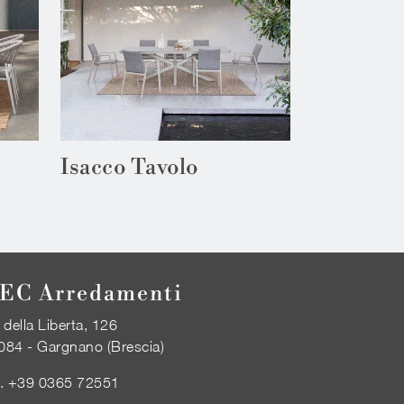
Isacco Tavolo
EC Arredamenti
 della Liberta, 126
084 - Gargnano (Brescia)
l.
+39 0365 72551