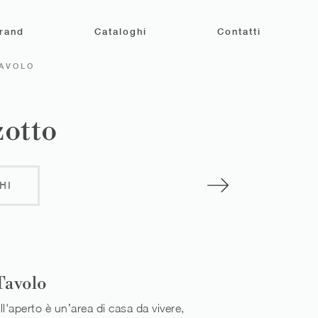
rand
Cataloghi
Contatti
TAVOLO
zotto
HI
Tavolo
ll'aperto è un’area di casa da vivere,