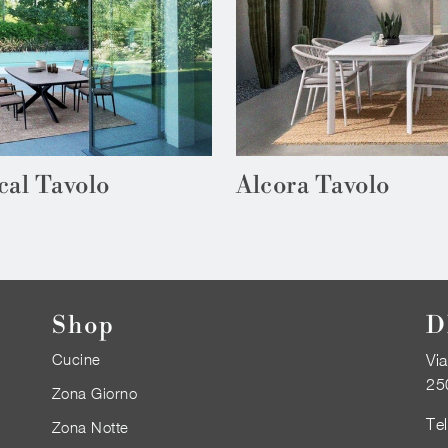
cal Tavolo
Alcora Tavolo
Shop
D
Cucine
Via
25
Zona Giorno
Te
Zona Notte