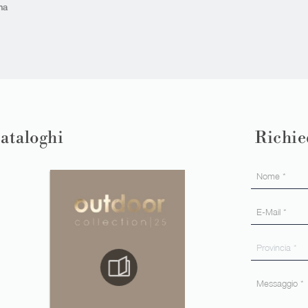
na
cataloghi
Richie