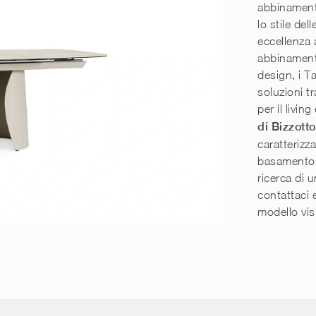
abbinamento
lo stile de
eccellenza a
abbinament
design, i T
soluzioni tr
per il livin
di Bizzotto
caratterizz
basamento e
ricerca di 
contattaci e
modello visi