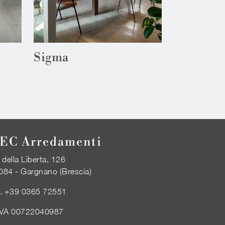
Sigma
EC Arredamenti
 della Liberta, 126
084 - Gargnano (Brescia)
l.
+39 0365 72551
IVA 00722040987