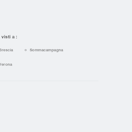
 visti a :
Brescia
Sommacampagna
Verona