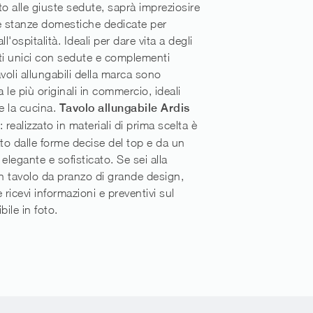
 alle giuste sedute, saprà impreziosire
lle stanze domestiche dedicate per
ll'ospitalità. Ideali per dare vita a degli
i unici con sedute e complementi
avoli allungabili della marca sono
a le più originali in commercio, ideali
g e la cucina.
Tavolo allungabile Ardis
: realizzato in materiali di prima scelta è
ato dalle forme decise del top e da un
legante e sofisticato. Se sei alla
un tavolo da pranzo di grande design,
 ricevi informazioni e preventivi sul
bile in foto.