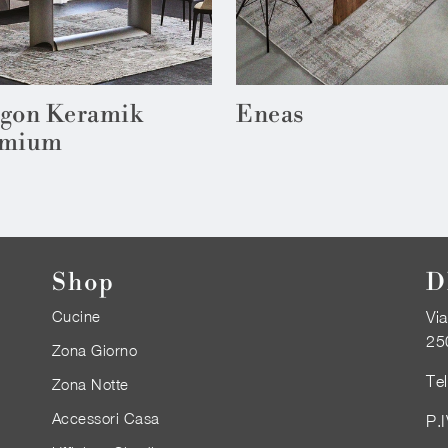
gon Keramik
Eneas
emium
Shop
D
Cucine
Via
25
Zona Giorno
Te
Zona Notte
Accessori Casa
P.