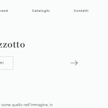
rand
Cataloghi
Contatti
S
zzotto
HI
 come quello nell'immagine, in