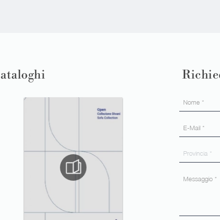
cataloghi
Richie