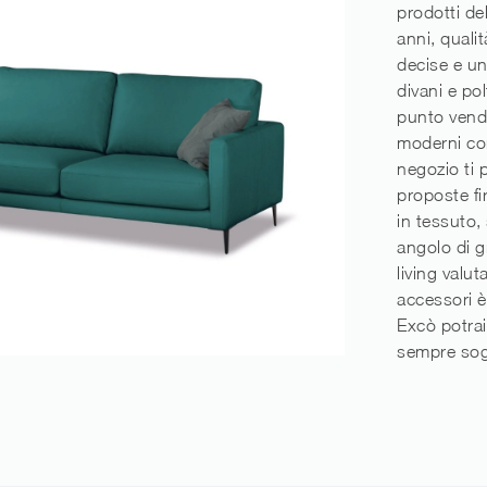
prodotti de
anni, qualit
decise e un
divani e po
punto vendit
moderni con
negozio ti p
proposte f
in tessuto,
angolo di g
living valut
accessori è
Excò potrai
sempre sog