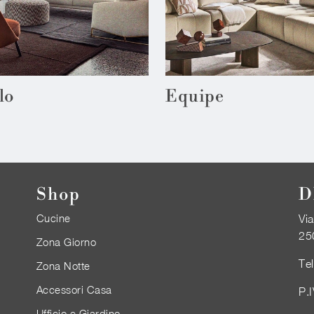
lo
Equipe
Shop
D
Cucine
Via
25
Zona Giorno
Te
Zona Notte
Accessori Casa
P.
Ufficio e Giardino