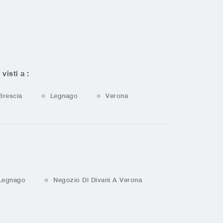
 visti a :
Brescia
Legnago
Verona
 Legnago
Negozio Di Divani A Verona