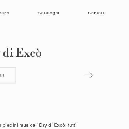
rand
Cataloghi
Contatti
 di Excò
HI
 piedini musicali Dry di Excò
: tutti i