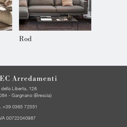
Rod
EC Arredamenti
 della Liberta, 126
084 - Gargnano (Brescia)
l.
+39 0365 72551
IVA 00722040987