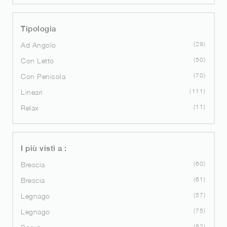
Tipologia
29
Ad Angolo
50
Con Letto
70
Con Penisola
111
Lineari
11
Relax
I più visti a :
60
Brescia
61
Brescia
57
Legnago
75
Legnago
52