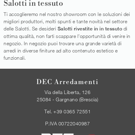
Salotti in tessuto
Ti accoglieremo nel nostro showroom con le soluzioni dei
migliori produttori, molti spunti e tante novità nel settore
delle Salotti. Se desideri
Salotti rivestite in in tessuto
di
ottima qualità, non farti scappare l'opportunità di venire in
negozio. In negozio puoi trovare una grande varietà di
arredi in diverse finiture ad alto contenuto estetico e
funzionali.
DEC Arredamenti
Via della Liberta, 126
25084 - Gargnano (Brescia)
Tel.
+39 0365 72551
P.IVA 00722040987