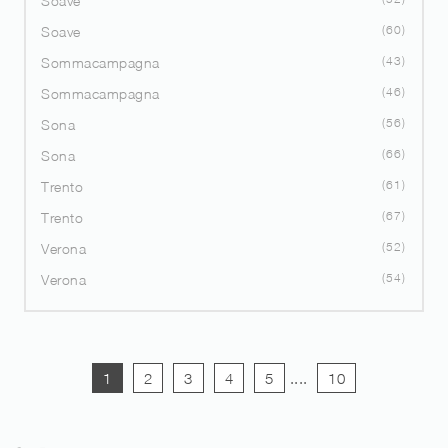
Soave
60
Soave
43
Sommacampagna
46
Sommacampagna
56
Sona
66
Sona
61
Trento
67
Trento
52
Verona
54
Verona
1
2
3
4
5
....
10