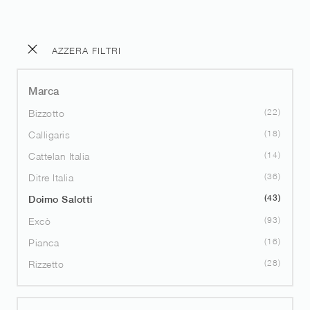
AZZERA FILTRI
Marca
22
Bizzotto
18
Calligaris
14
Cattelan Italia
36
Ditre Italia
43
Doimo Salotti
93
Excò
16
Pianca
28
Rizzetto