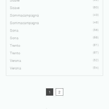
Soave
60
Soave
43
Sommacampagna
46
Sommacampagna
56
Sona
66
Sona
61
Trento
67
Trento
52
Verona
54
Verona
1
2