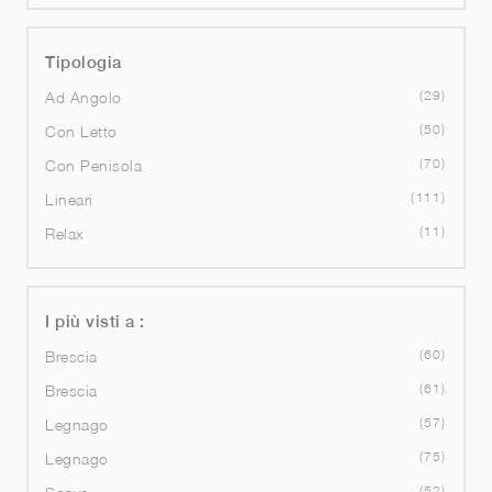
Tipologia
29
Ad Angolo
50
Con Letto
70
Con Penisola
111
Lineari
11
Relax
I più visti a :
60
Brescia
61
Brescia
57
Legnago
75
Legnago
52