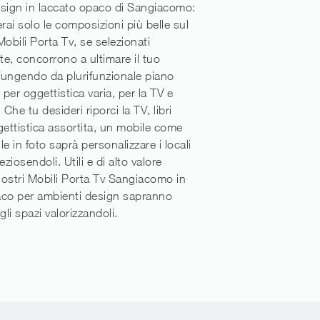
esign in laccato opaco di Sangiacomo:
erai solo le composizioni più belle sul
Mobili Porta Tv, se selezionati
e, concorrono a ultimare il tuo
fungendo da plurifunzionale piano
per oggettistica varia, per la TV e
 Che tu desideri riporci la TV, libri
ttistica assortita, un mobile come
ile in foto saprà personalizzare i locali
eziosendoli. Utili e di alto valore
 nostri Mobili Porta Tv Sangiacomo in
aco per ambienti design sapranno
gli spazi valorizzandoli.