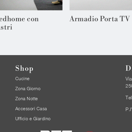
edhome con
Armadio Porta TV
stri
Shop
D
Cucine
Via
25
Zona Giorno
Te
Zona Notte
Accessori Casa
P.
Ufficio e Giardino