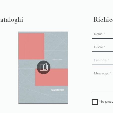
cataloghi
Richie
Ho preso