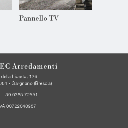
Pannello TV
EC Arredamenti
 della Liberta, 126
084 - Gargnano (Brescia)
l.
+39 0365 72551
IVA 00722040987