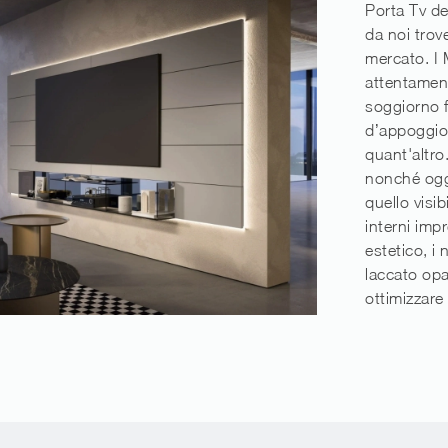
Porta Tv d
da noi trov
mercato. I 
attentament
soggiorno 
d’appoggio 
quant'altro.
nonché ogge
quello visib
interni impr
estetico, i
laccato op
ottimizzare 