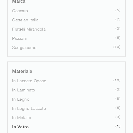
Marca
5
Caccaro
7
Cattelan Italia
3
Fratelli Mirandola
5
Pezzani
10
Sangiacomo
Materiale
10
In Laccato Opaco
3
In Laminato
8
In Legno
5
In Legno Laccato
3
In Metallo
1
In Vetro