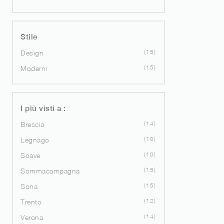
Stile
15
Design
15
Moderni
I più visti a :
14
Brescia
10
Legnago
10
Soave
15
Sommacampagna
15
Sona
12
Trento
14
Verona