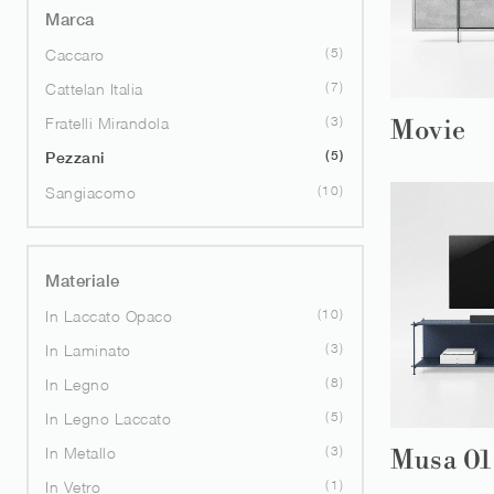
Marca
5
Caccaro
7
Cattelan Italia
3
Fratelli Mirandola
Movie
5
Pezzani
10
Sangiacomo
Materiale
10
In Laccato Opaco
3
In Laminato
8
In Legno
5
In Legno Laccato
3
In Metallo
Musa 01
1
In Vetro