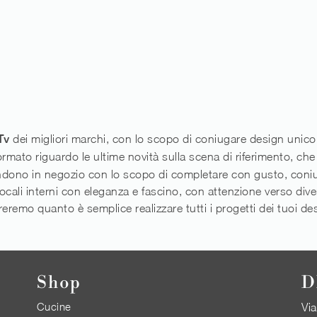
i
Tv
dei migliori marchi, con lo scopo di coniugare design unico e 
rmato riguardo le ultime novità sulla scena di riferimento, ch
endono in negozio con lo scopo di completare con gusto, coniuga
ocali interni con eleganza e fascino, con attenzione verso diver
remo quanto è semplice realizzare tutti i progetti dei tuoi des
Shop
D
Cucine
Via