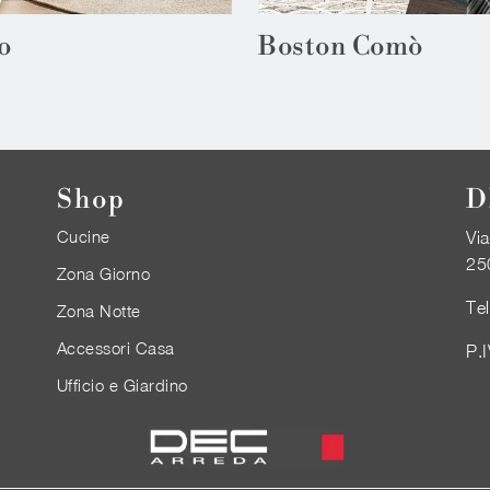
o
Boston Comò
Shop
D
Cucine
Via
25
Zona Giorno
Te
Zona Notte
Accessori Casa
P.
Ufficio e Giardino