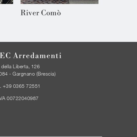
River Comò
EC Arredamenti
 della Liberta, 126
084 - Gargnano (Brescia)
l.
+39 0365 72551
IVA 00722040987