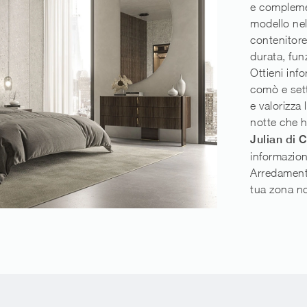
e complemen
modello nel
contenitore
durata, funz
Ottieni inf
comò e sett
e valorizza
notte che 
Julian di C
informazioni
Arredamento
tua zona n