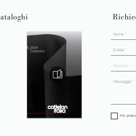
cataloghi
Richie
Ho preso