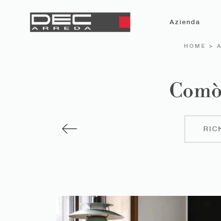
Azienda
HOME
>
Comò
RIC