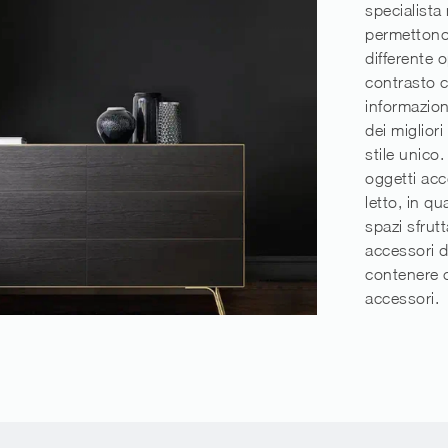
specialista
permettono
differente 
contrasto co
informazion
dei miglior
stile unico
oggetti acc
letto, in q
spazi sfrut
accessori d
contenere o
accessori.