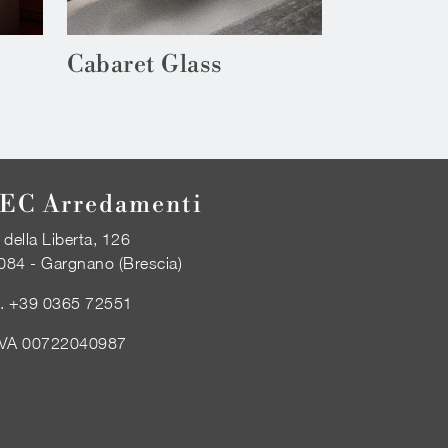
Cabaret Glass
EC Arredamenti
 della Liberta, 126
084 - Gargnano (Brescia)
l.
+39 0365 72551
IVA 00722040987