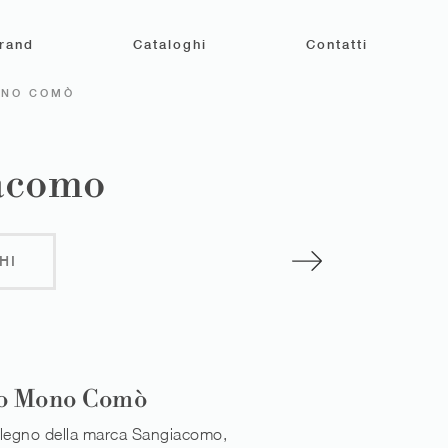
rand
Cataloghi
Contatti
ONO COMÒ
acomo
HI
o Mono Comò
n legno della marca Sangiacomo,