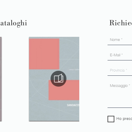
cataloghi
Richie
Ho preso