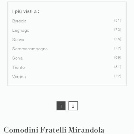
I più visti a :
81
Brescia
72
Legnago
75
Soave
72
Sommacampagna
69
Sona
81
Trento
72
Verona
1
2
Comodini Fratelli Mirandola