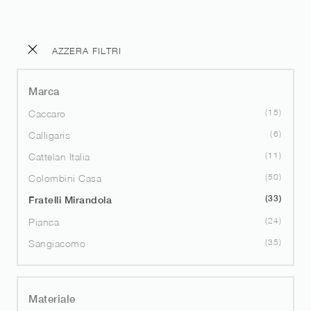
AZZERA FILTRI
Marca
15
Caccaro
6
Calligaris
11
Cattelan Italia
50
Colombini Casa
33
Fratelli Mirandola
24
Pianca
35
Sangiacomo
Materiale