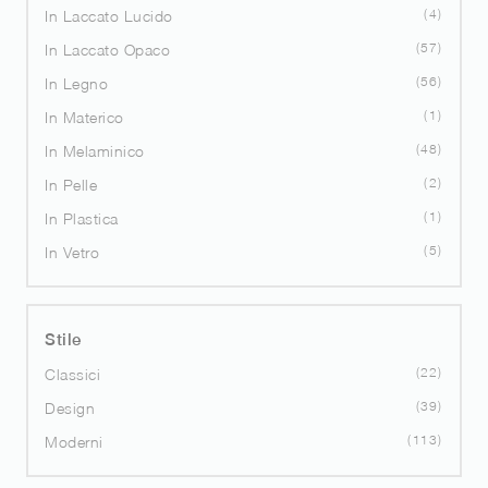
4
In Laccato Lucido
57
In Laccato Opaco
56
In Legno
1
In Materico
48
In Melaminico
2
In Pelle
1
In Plastica
5
In Vetro
Stile
22
Classici
39
Design
113
Moderni