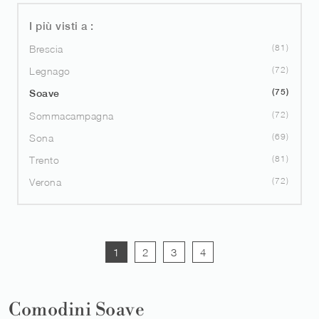
I più visti a :
81
Brescia
72
Legnago
75
Soave
72
Sommacampagna
69
Sona
81
Trento
72
Verona
1
2
3
4
Comodini Soave