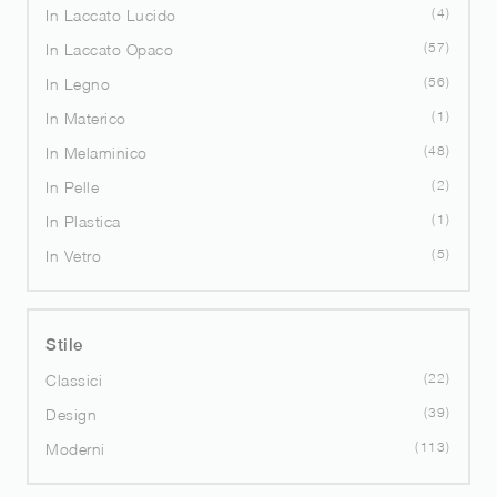
4
In Laccato Lucido
57
In Laccato Opaco
56
In Legno
1
In Materico
48
In Melaminico
2
In Pelle
1
In Plastica
5
In Vetro
Stile
22
Classici
39
Design
113
Moderni