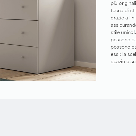
più origina
tocco di sti
grazie a fin
assicurando
stile unico
possono ess
possono ess
essi: la sce
spazio e sul