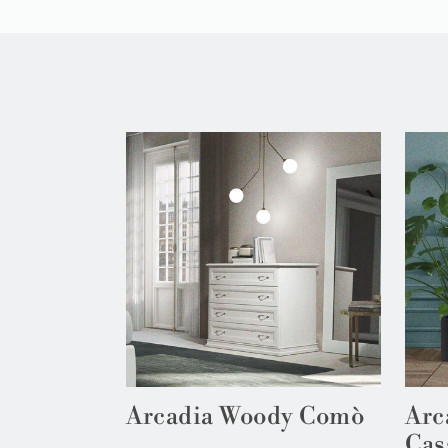
Arcadia Woody Comò
Arc
Cas