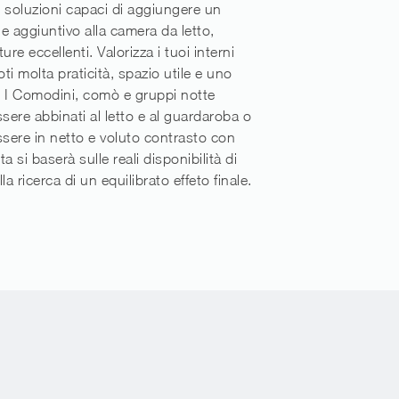
li soluzioni capaci di aggiungere un
le aggiuntivo alla camera da letto,
iture eccellenti. Valorizza i tuoi interni
ti molta praticità, spazio utile e uno
!. I Comodini, comò e gruppi notte
ere abbinati al letto e al guardaroba o
ere in netto e voluto contrasto con
lta si baserà sulle reali disponibilità di
la ricerca di un equilibrato effeto finale.