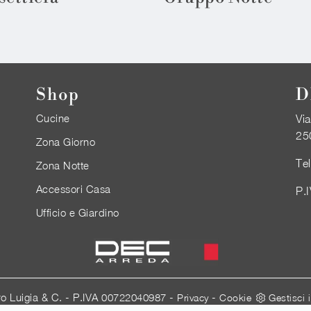
Shop
D
Cucine
Via
25
Zona Giorno
Te
Zona Notte
Accessori Casa
P.
Ufficio e Giardino
ro Luigia & C. - P.IVA 00722040987 -
-
Privacy
Cookie
Gestisci 