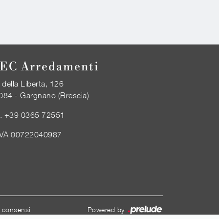
EC Arredamenti
 della Liberta, 126
084 - Gargnano (Brescia)
l.
+39 0365 72551
IVA 00722040987
i consensi
Powered by