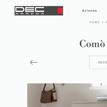
Azienda
HOME
>
Comò 
RIC