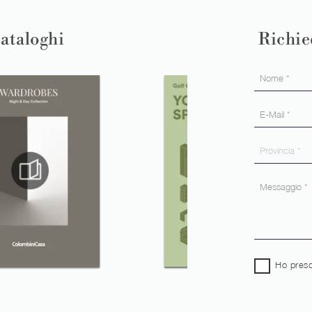
cataloghi
Richie
Ho preso