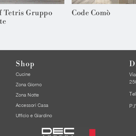
f Tetris Gruppo
Code Comò
te
Shop
D
Cucine
Via
25
Zona Giorno
Te
Zona Notte
Accessori Casa
P.
Ufficio e Giardino