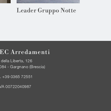
Leader Gruppo Notte
EC Arredamenti
 della Liberta, 126
084 - Gargnano (Brescia)
l.
+39 0365 72551
IVA 00722040987