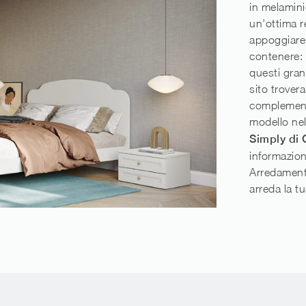
in melaminic
un'ottima re
appoggiare,
contenere:
questi gran
sito trover
complementi
modello nel
Simply di
informazion
Arredament
arreda la t