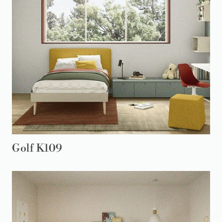
Golf K109