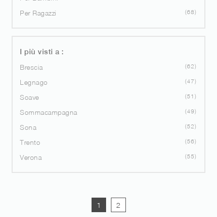
68
Per Ragazzi
I più visti a :
62
Brescia
47
Legnago
51
Soave
49
Sommacampagna
52
Sona
56
Trento
55
Verona
1
2