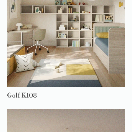
Golf K108