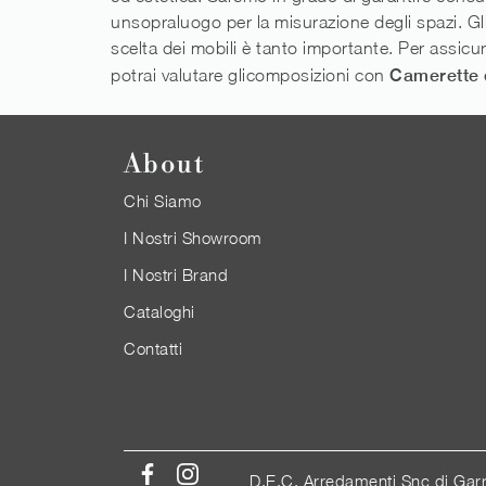
unsopraluogo per la misurazione degli spazi. Gli a
scelta dei mobili è tanto importante. Per assicu
potrai valutare glicomposizioni con
Camerette
About
Chi Siamo
I Nostri Showroom
I Nostri Brand
Cataloghi
Contatti
D.E.C. Arredamenti Snc di Gar