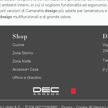
mbienti interni, in cui ci vogliono funzionalità ed ergonomia, ri
rarti versioni di Camerette
design
più adatte per lametratura e il
design
multifunzionali e di grande valore.
Shop
D
Cucine
Via
25
Zona Giorno
Te
Zona Notte
Accessori Casa
P.
Ufficio e Giardino
ro Luigia & C. - P.IVA 00722040987 -
-
Privacy
Cookie
Gestisci 