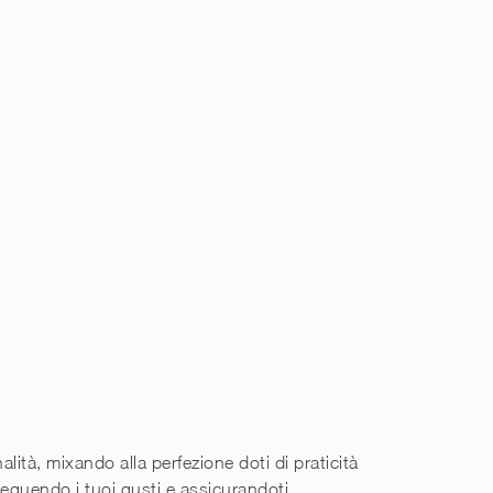
alità, mixando alla perfezione doti di praticità
seguendo i tuoi gusti e assicurandoti