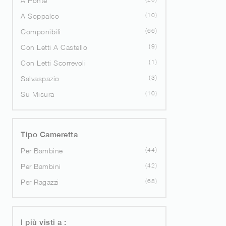
A Ponte
10
A Soppalco
66
Componibili
9
Con Letti A Castello
1
Con Letti Scorrevoli
3
Salvaspazio
10
Su Misura
Tipo Cameretta
44
Per Bambine
42
Per Bambini
68
Per Ragazzi
I più visti a :