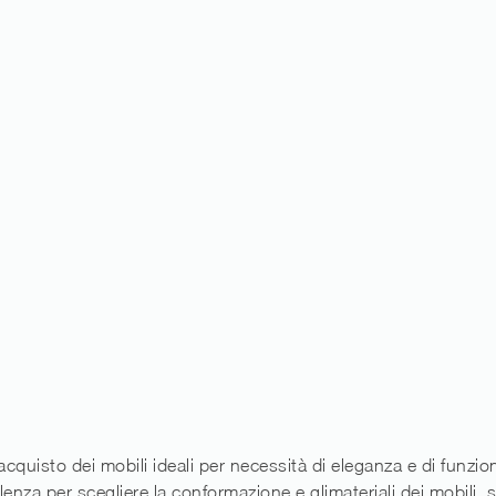
l’acquisto dei mobili ideali per necessità di eleganza e di funzion
enza per scegliere la conformazione e glimateriali dei mobili, 