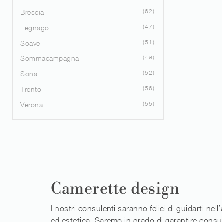
62
Brescia
47
Legnago
51
Soave
49
Sommacampagna
52
Sona
56
Trento
55
Verona
Camerette design
I nostri consulenti saranno felici di guidarti nel
ed estetica. Saremo in grado di garantire consul