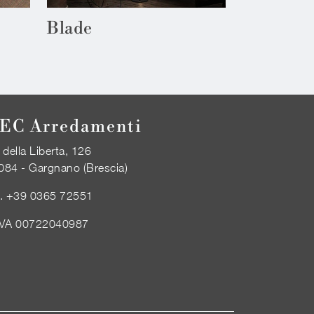
Blade
EC Arredamenti
 della Liberta, 126
084 - Gargnano (Brescia)
l.
+39 0365 72551
IVA 00722040987