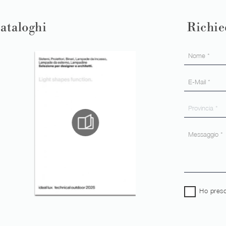
cataloghi
Richie
Ho preso