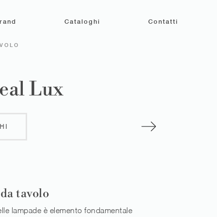
rand
Cataloghi
Contatti
AVOLO
eal Lux
HI
da tavolo
elle lampade è elemento fondamentale