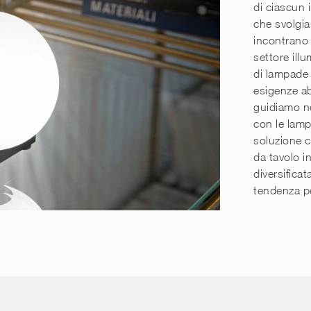
di ciascun i
che svolgia
incontrano 
settore ill
di lampade d
esigenze ab
guidiamo ne
con le lamp
soluzione c
da tavolo in
diversifica
tendenza pe