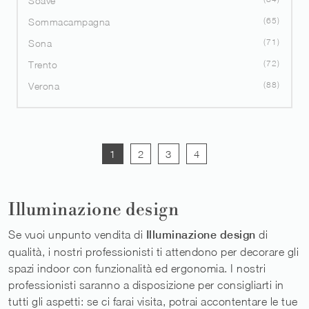
Soave
65
Sommacampagna
71
Sona
72
Trento
88
Verona
1
2
3
4
Illuminazione design
Se vuoi unpunto vendita di
Illuminazione design
di
qualità, i nostri professionisti ti attendono per decorare gli
spazi indoor con funzionalità ed ergonomia. I nostri
professionisti saranno a disposizione per consigliarti in
tutti gli aspetti: se ci farai visita, potrai accontentare le tue