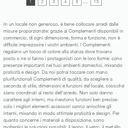
1
2
3
4
5
....
13
In un locale non generoso, è bene collocare arredi dalle
misure proporzionate: grazie ai Complementi disponibili in
commercio, di ogni dimensione, forma e funzione, non è
difficile impreziosire i vostri ambienti. I Complementi
regalano un tocco di colore alla stanza dove trovano
posto o ne si fanno i protagonisti con le loro forme: sono
presenze importanti nei tuoi ambienti domestici, mixando
praticità e design. Da noi potrai toccare con mano
plurifunzionali Complementi di qualità, da scegliere a
seconda di stile, dimensioni e funzioni del locale, cosicché
siano coordinati al resto dell'arredo. Non solo danno
carattere agli interni, ma rivestono funzioni ben precise:
solo i migliori elementi accessori sanno arricchire gli
interni, mixando in modo ottimale praticità e design. Per
quanto concerne i materiali a disposizione, sono
molteplici le soluzioni possibili: il legno, il vetro, il metallo,