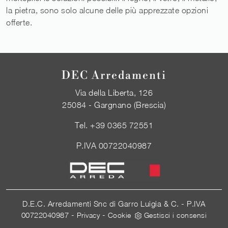
la pietra, sono solo alcune delle più apprezzate opzioni
offerte.
DEC Arredamenti
Via della Liberta, 126
25084 - Gargnano (Brescia)
Tel.
+39 0365 72551
P.IVA 00722040987
D.E.C. Arredamenti Snc di Garro Luigia & C. - P.IVA
00722040987 -
-
Privacy
Cookie
Gestisci i consensi