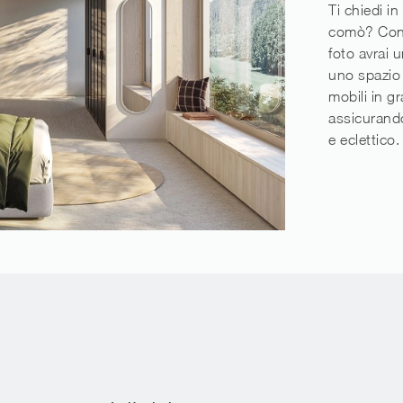
Ti chiedi i
comò? Con i
foto avrai 
uno spazio 
mobili in g
assicurando
e eclettico.