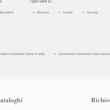
e
I più visti a :
Moderni
Brescia
Trento
Verona
dini Colombini Casa Trento
Comodini Colombini Casa Veron
cataloghi
Richie