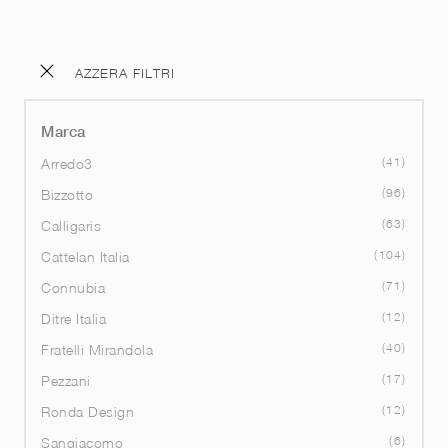
AZZERA FILTRI
Marca
41
Arredo3
96
Bizzotto
63
Calligaris
104
Cattelan Italia
71
Connubia
12
Ditre Italia
40
Fratelli Mirandola
17
Pezzani
12
Ronda Design
6
Sangiacomo