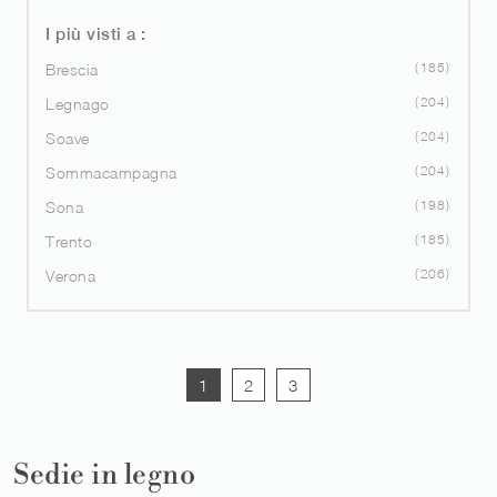
I più visti a :
185
Brescia
204
Legnago
204
Soave
204
Sommacampagna
198
Sona
185
Trento
206
Verona
1
2
3
Sedie in legno