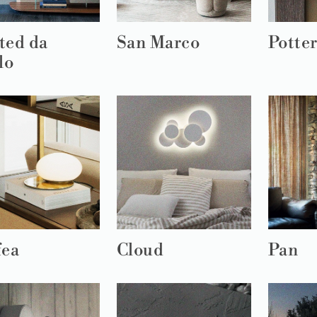
ted da
San Marco
Potte
lo
fea
Cloud
Pan