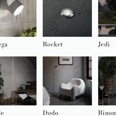
ga
Rocket
Jedi
de
Dodo
Bino