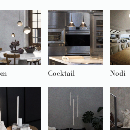
om
Cocktail
Nodi