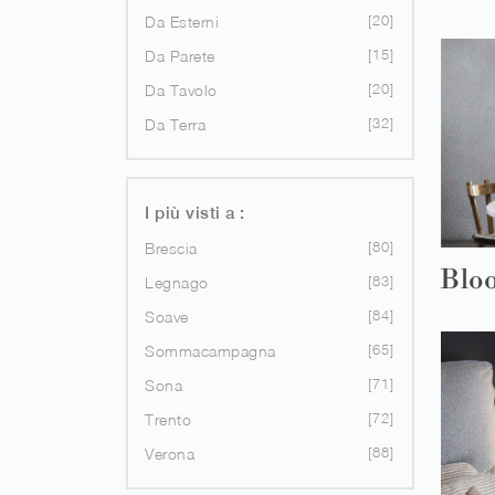
20
Da Esterni
15
Da Parete
20
Da Tavolo
32
Da Terra
I più visti a :
80
Brescia
Blo
83
Legnago
84
Soave
65
Sommacampagna
71
Sona
72
Trento
88
Verona