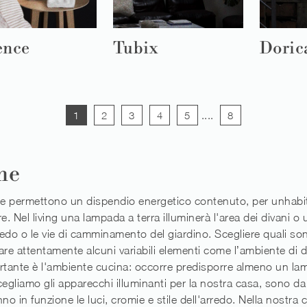
ence
Tubix
Doric
1
2
3
4
5
....
8
ne
one permettono un dispendio energetico contenuto, per unhabi
re. Nel living una lampada a terra illuminerà l'area dei divani o
edo o le vie di camminamento del giardino. Scegliere quali sono
e attentamente alcuni variabili elementi come l’ambiente di des
rtante è l'ambiente cucina: occorre predisporre almeno un lam
scegliamo gli apparecchi illuminanti per la nostra casa, sono d
 in funzione le luci, cromie e stile dell'arredo. Nella nostra