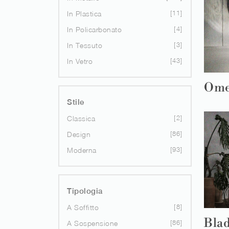
11
In Plastica
4
In Policarbonato
3
In Tessuto
43
In Vetro
Ome
Stile
2
Classica
86
Design
93
Moderna
Tipologia
8
A Soffitto
Bla
86
A Sospensione