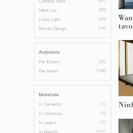
47
Cattelan Italia
80
Ideal Lux
Wan
40
Linea Light
tavo
14
Ronda Design
Ambiente
22
Per Esterni
159
Per Interni
Materiale
Nin
1
In Cemento
1
In Ceramica
1
In Legno
117
In Metallo