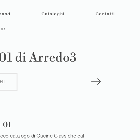
rand
Cataloghi
Contatti
 01
 01 di Arredo3
HI
 01
icco catalogo di Cucine Classiche dal