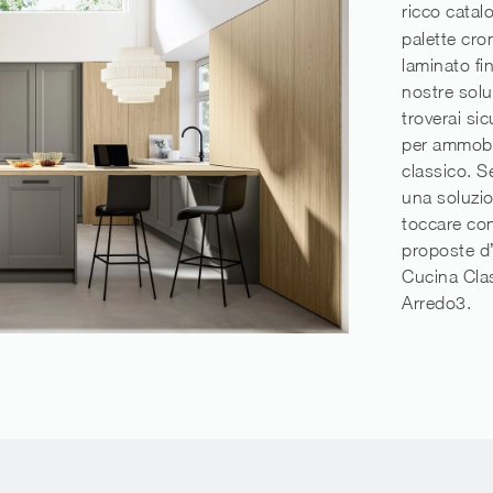
ricco cata
palette crom
laminato fin
nostre solu
troverai si
per ammobil
classico. Se
una soluzion
toccare con 
proposte d’
Cucina Clas
Arredo3.