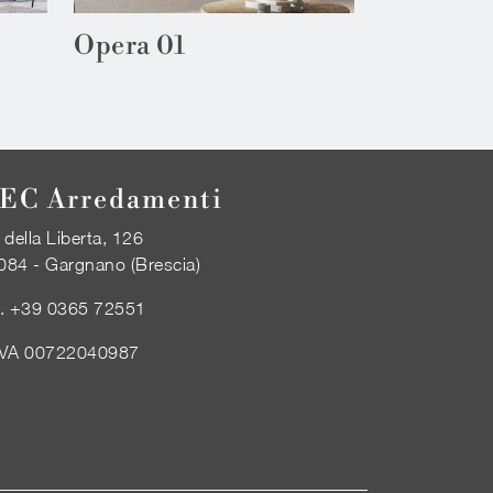
Opera 01
EC Arredamenti
 della Liberta, 126
084 - Gargnano (Brescia)
l.
+39 0365 72551
IVA 00722040987