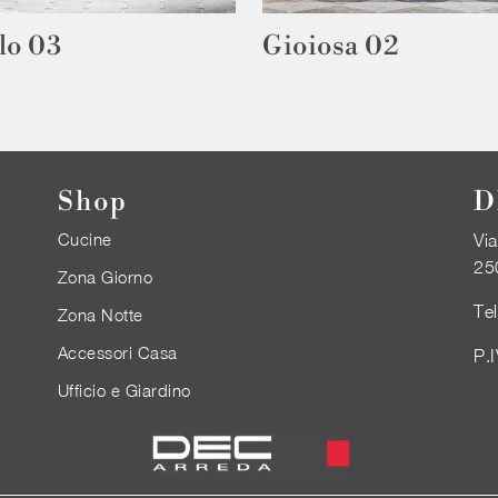
lo 03
Gioiosa 02
Shop
D
Cucine
Via
25
Zona Giorno
Te
Zona Notte
Accessori Casa
P.
Ufficio e Giardino