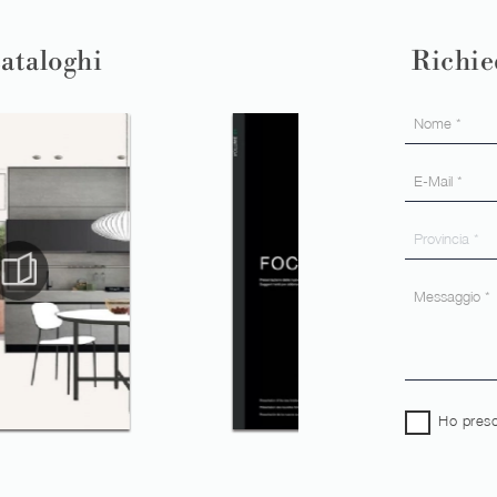
cataloghi
Richie
Ho preso