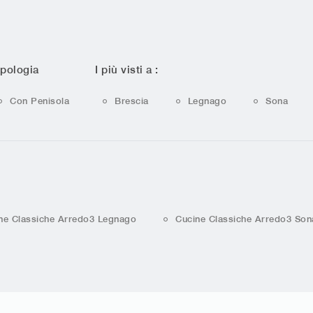
ipologia
I più visti a :
Con Penisola
Brescia
Legnago
Sona
ne Classiche Arredo3 Legnago
Cucine Classiche Arredo3 Son