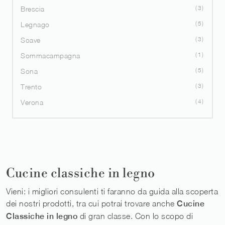
3
Brescia
5
Legnago
3
Soave
1
Sommacampagna
5
Sona
3
Trento
4
Verona
Cucine classiche in legno
Vieni: i migliori consulenti ti faranno da guida alla scoperta
dei nostri prodotti, tra cui potrai trovare anche
Cucine
Classiche
in legno
di gran classe. Con lo scopo di