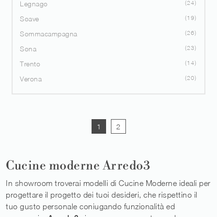
24
Legnago
19
Soave
26
Sommacampagna
23
Sona
14
Trento
20
Verona
1
2
Cucine moderne Arredo3
In showroom troverai modelli di Cucine Moderne ideali per
progettare il progetto dei tuoi desideri, che rispettino il
tuo gusto personale coniugando funzionalità ed