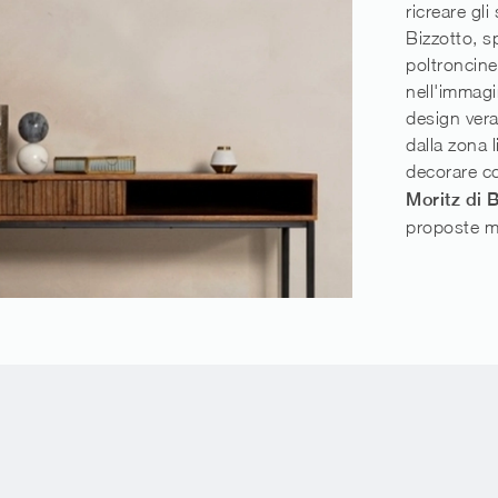
ricreare gl
Bizzotto, sp
poltroncine
nell'immagi
design vera
dalla zona 
decorare c
Moritz di 
proposte m