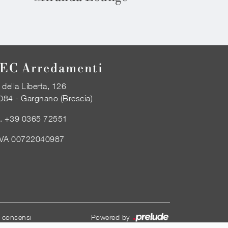
EC Arredamenti
 della Liberta, 126
084 - Gargnano (Brescia)
l.
+39 0365 72551
IVA 00722040987
i consensi
Powered by