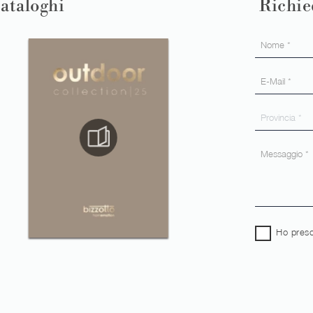
cataloghi
Richie
Ho preso