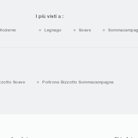
I più visti a :
Moderne
Legnago
Soave
Sommacampag
zzotto Soave
Poltrone Bizzotto Sommacampagna