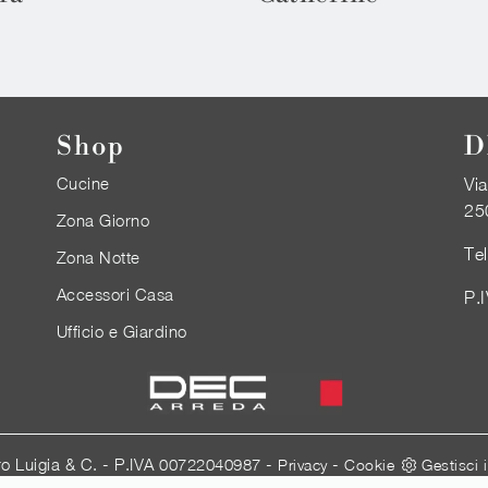
Shop
D
Cucine
Via
25
Zona Giorno
Te
Zona Notte
Accessori Casa
P.
Ufficio e Giardino
ro Luigia & C. - P.IVA 00722040987 -
-
Privacy
Cookie
Gestisci 