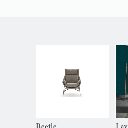
Beetle
Lav