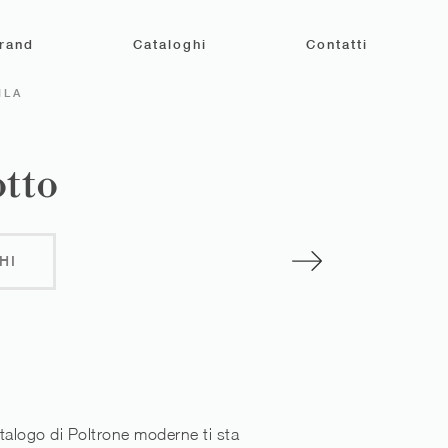
rand
Cataloghi
Contatti
ILA
otto
HI
talogo di Poltrone moderne ti sta