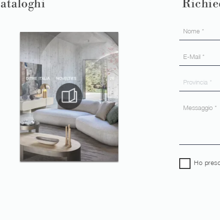
cataloghi
Richie
Ho preso