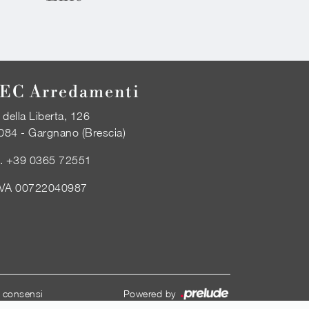
EC Arredamenti
 della Liberta, 126
084 - Gargnano (Brescia)
l.
+39 0365 72551
IVA 00722040987
i consensi
Powered by