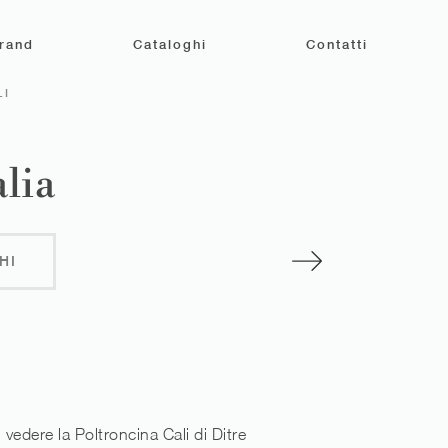
rand
Cataloghi
Contatti
LI
alia
HI
 vedere la Poltroncina Cali di Ditre