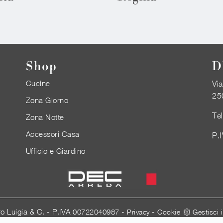
Shop
D
Cucine
Via
25
Zona Giorno
Te
Zona Notte
Accessori Casa
P.
Ufficio e Giardino
ro Luigia & C. - P.IVA 00722040987 -
-
Privacy
Cookie
Gestisci 