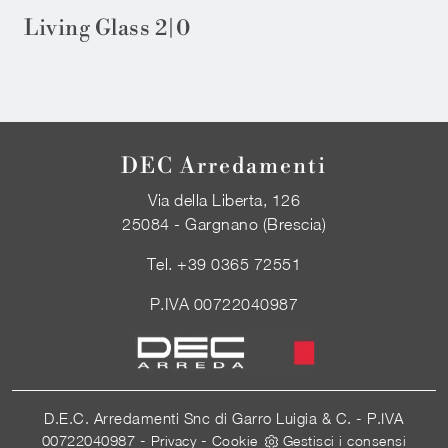
Living Glass 2|0
DEC Arredamenti
Via della Liberta, 126
25084 - Gargnano (Brescia)
Tel.
+39 0365 72551
P.IVA 00722040987
D.E.C. Arredamenti Snc di Garro Luigia & C. - P.IVA
00722040987 -
-
Privacy
Cookie
Gestisci i consensi