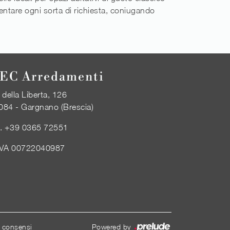
tentare ogni sorta di richiesta, coniugando
EC Arredamenti
 della Liberta, 126
084 - Gargnano (Brescia)
l.
+39 0365 72551
IVA 00722040987
i consensi
Powered by