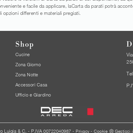
Conveniente e facile da applicare, laCarta da parati potrà accon
 opzioni differenti e materiali pregiati.
Shop
D
Cucine
Via
25
Zona Giorno
Te
Zona Notte
Accessori Casa
P.
Ufficio e Giardino
ro Luigia & C. - P.IVA 00722040987 -
-
Privacy
Cookie
Gestisci 