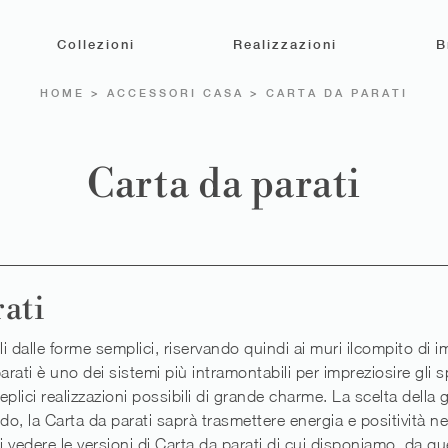
Collezioni
Realizzazioni
B
HOME
>
ACCESSORI CASA
>
CARTA DA PARATI
Carta da parati
ati
alle forme semplici, riservando quindi ai muri ilcompito di im
parati è uno dei sistemi più intramontabili per impreziosire gli 
teplici realizzazioni possibili di grande charme. La scelta dell
redo, la Carta da parati saprà trasmettere energia e positività ne
i vedere le versioni di Carta da parati di cui disponiamo, da quel