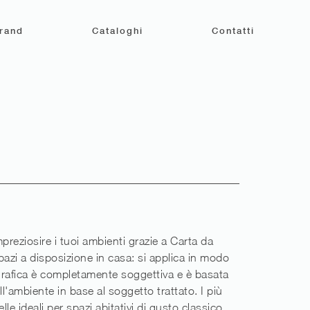
rand
Cataloghi
Contatti
preziosire i tuoi ambienti grazie a Carta da
spazi a disposizione in casa: si applica in modo
a grafica è completamente soggettiva e è basata
ll'ambiente in base al soggetto trattato. I più
le ideali per spazi abitativi di gusto classico