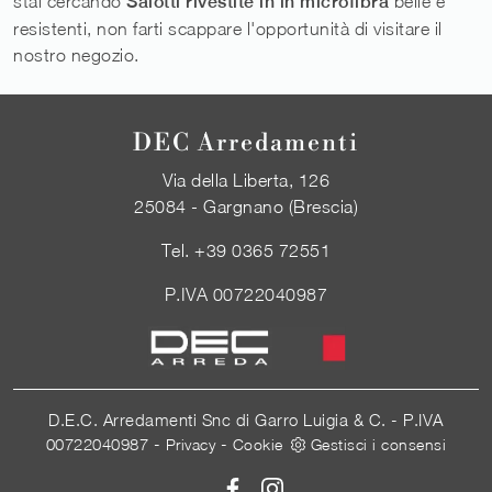
stai cercando
Salotti rivestite in in microfibra
belle e
resistenti, non farti scappare l'opportunità di visitare il
nostro negozio.
DEC Arredamenti
Via della Liberta, 126
25084 - Gargnano (Brescia)
Tel.
+39 0365 72551
P.IVA 00722040987
D.E.C. Arredamenti Snc di Garro Luigia & C. - P.IVA
00722040987 -
-
Privacy
Cookie
Gestisci i consensi