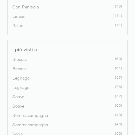
70
Con Penisola
111
Lineari
11
Relax
I più visti a :
60
Brescia
61
Brescia
57
Legnago
75
Legnago
52
Soave
60
Soave
43
Sommacampagna
46
Sommacampagna
56
Sona